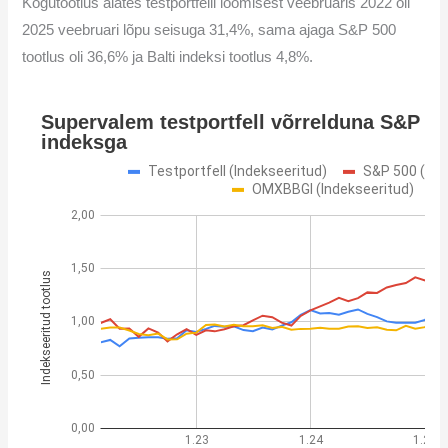
Kogutootlus alates testportfelli loomisest veebruaris 2022 oli
2025 veebruari lõpu seisuga 31,4%, sama ajaga S&P 500
tootlus oli 36,6% ja Balti indeksi tootlus 4,8%.