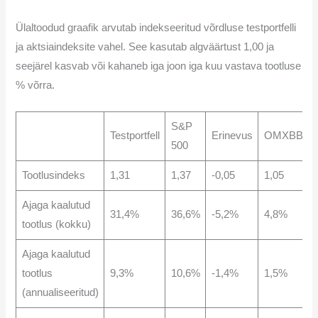
Ülaltoodud graafik arvutab indekseeritud võrdluse testportfelli
ja aktsiaindeksite vahel. See kasutab algväärtust 1,00 ja
seejärel kasvab või kahaneb iga joon iga kuu vastava tootluse
% võrra.
S&P
Testportfell
Erinevus
OMXBBGI
500
Tootlusindeks
1,31
1,37
-0,05
1,05
Ajaga kaalutud
31,4%
36,6%
-5,2%
4,8%
tootlus (kokku)
Ajaga kaalutud
tootlus
9,3%
10,6%
-1,4%
1,5%
(annualiseeritud)