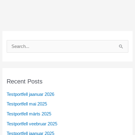
S
e
a
r
c
Recent Posts
h
Testportfell jaanuar 2026
f
Testportfell mai 2025
o
r
Testportfell märts 2025
:
Testportfell veebruar 2025
Testportfell jaanuar 2025