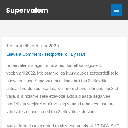
Skip
to
content
Testportfell veebruar 2025
Leave a Comment
/
Testportfellid
/ By
Harri
Supervalemi magic formula testportfell sai alguse 2.
veebruaril 2022. Me ostame iga kuu alguses testportfelli tolle
päeva seisuga Supervalemi aktsiatabeli top 3 ettevõtte
aktsiaid võrdsetes osades. Kui mõni ettevõte langeb top 3-st
välja, siis hoiame selle ettevõtte aktsiaid aasta aega veel
portfellis ja seejärel müüme ning saadud raha eest ostame
võrdsetes osades uued top 3 ettevõtete aktsiaid.
Magic formula testportfelli tootlus veebruaris oli 17,74%, S&P