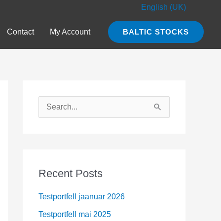
English (UK)
Contact
My Account
BALTIC STOCKS
S
e
a
r
c
Recent Posts
h
Testportfell jaanuar 2026
f
o
Testportfell mai 2025