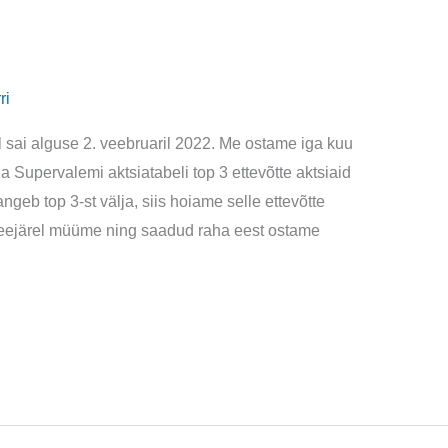
ri
l sai alguse 2. veebruaril 2022. Me ostame iga kuu
ga Supervalemi aktsiatabeli top 3 ettevõtte aktsiaid
ngeb top 3-st välja, siis hoiame selle ettevõtte
a seejärel müüme ning saadud raha eest ostame