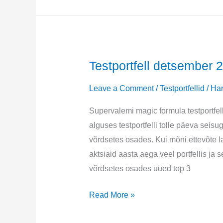
Testportfell detsember 
Leave a Comment
/
Testportfellid
/
Har
Supervalemi magic formula testportfel
alguses testportfelli tolle päeva seisu
võrdsetes osades. Kui mõni ettevõte la
aktsiaid aasta aega veel portfellis j
võrdsetes osades uued top 3
Testportfell
Read More »
detsember