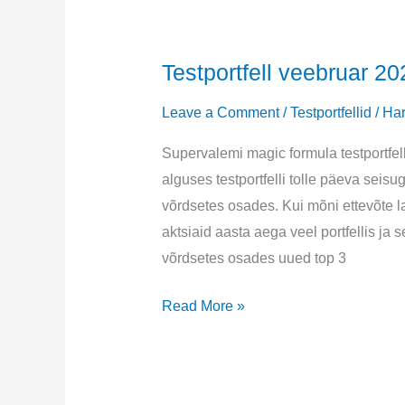
Testportfell veebruar 20
Leave a Comment
/
Testportfellid
/
Har
Supervalemi magic formula testportfel
alguses testportfelli tolle päeva seisu
võrdsetes osades. Kui mõni ettevõte la
aktsiaid aasta aega veel portfellis j
võrdsetes osades uued top 3
Testportfell
Read More »
veebruar
2025