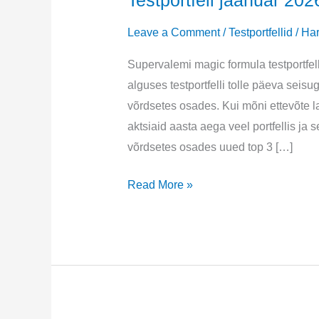
Testportfell jaanuar 202
Leave a Comment
/
Testportfellid
/
Har
Supervalemi magic formula testportfel
alguses testportfelli tolle päeva seisu
võrdsetes osades. Kui mõni ettevõte la
aktsiaid aasta aega veel portfellis j
võrdsetes osades uued top 3 […]
Testportfell
Read More »
jaanuar
2026