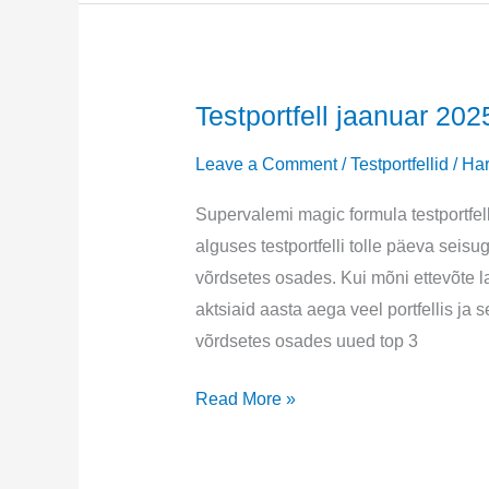
Testportfell jaanuar 202
Leave a Comment
/
Testportfellid
/
Har
Supervalemi magic formula testportfel
alguses testportfelli tolle päeva seisu
võrdsetes osades. Kui mõni ettevõte la
aktsiaid aasta aega veel portfellis j
võrdsetes osades uued top 3
Testportfell
Read More »
jaanuar
2025