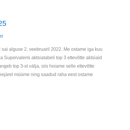
25
ri
l sai alguse 2. veebruaril 2022. Me ostame iga kuu
ga Supervalemi aktsiatabeli top 3 ettevõtte aktsiaid
ngeb top 3-st välja, siis hoiame selle ettevõtte
a seejärel müüme ning saadud raha eest ostame