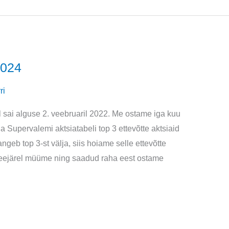
2024
ri
l sai alguse 2. veebruaril 2022. Me ostame iga kuu
ga Supervalemi aktsiatabeli top 3 ettevõtte aktsiaid
ngeb top 3-st välja, siis hoiame selle ettevõtte
a seejärel müüme ning saadud raha eest ostame