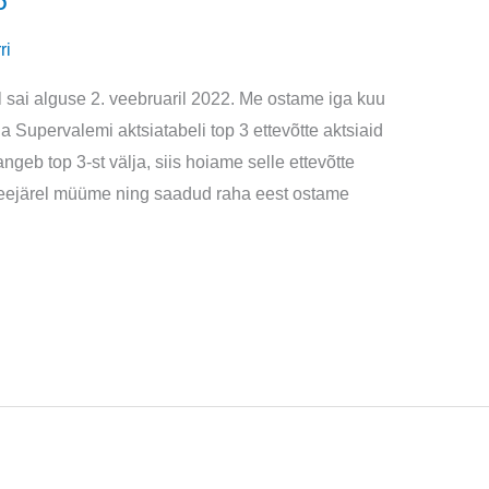
6
ri
l sai alguse 2. veebruaril 2022. Me ostame iga kuu
ga Supervalemi aktsiatabeli top 3 ettevõtte aktsiaid
ngeb top 3-st välja, siis hoiame selle ettevõtte
a seejärel müüme ning saadud raha eest ostame