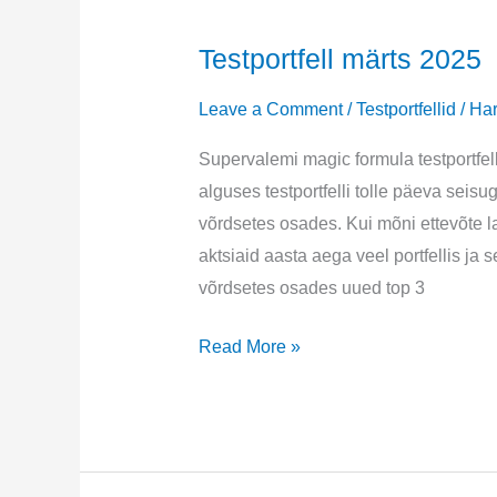
Testportfell märts 2025
Leave a Comment
/
Testportfellid
/
Har
Supervalemi magic formula testportfel
alguses testportfelli tolle päeva seisu
võrdsetes osades. Kui mõni ettevõte la
aktsiaid aasta aega veel portfellis j
võrdsetes osades uued top 3
Testportfell
Read More »
märts
2025