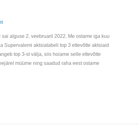
ri
l sai alguse 2. veebruaril 2022. Me ostame iga kuu
ga Supervalemi aktsiatabeli top 3 ettevõtte aktsiaid
ngeb top 3-st välja, siis hoiame selle ettevõtte
a seejärel müüme ning saadud raha eest ostame