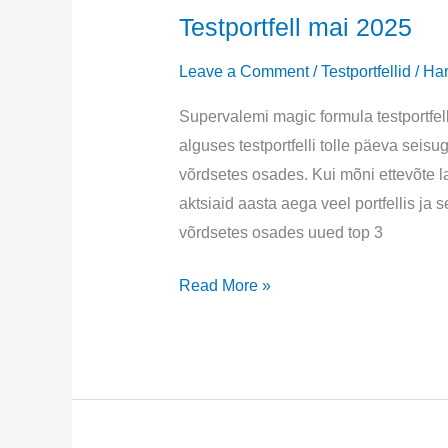
Testportfell mai 2025
Leave a Comment
/
Testportfellid
/
Har
Supervalemi magic formula testportfel
alguses testportfelli tolle päeva seisu
võrdsetes osades. Kui mõni ettevõte la
aktsiaid aasta aega veel portfellis j
võrdsetes osades uued top 3
Testportfell
Read More »
mai
2025