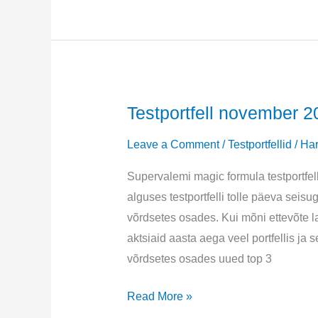
2024
Testportfell november 2
Leave a Comment
/
Testportfellid
/
Har
Supervalemi magic formula testportfel
alguses testportfelli tolle päeva seisu
võrdsetes osades. Kui mõni ettevõte la
aktsiaid aasta aega veel portfellis j
võrdsetes osades uued top 3
Testportfell
Read More »
november