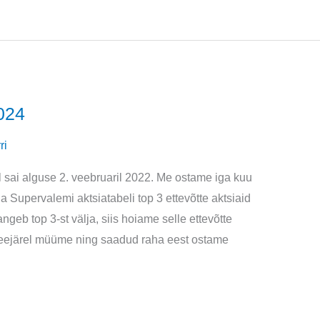
024
ri
l sai alguse 2. veebruaril 2022. Me ostame iga kuu
ga Supervalemi aktsiatabeli top 3 ettevõtte aktsiaid
ngeb top 3-st välja, siis hoiame selle ettevõtte
a seejärel müüme ning saadud raha eest ostame